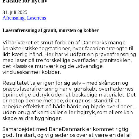
Facade for nyt liv
31. juli 2025
Afrensning
,
Laserrens
Laserafrensning af granit, mursten og kobber
Vi har været et smut forbi en af Danmarks mange
karakteristiske togstationer, hvor facaden trængte til
lidt kærlig hånd. Her har vi udført en prøveafrensning
med laser på tre forskellige overflader: granitsoklen,
det klassiske murværk og de udvendige
vindueskarme i kobber.
Resultatet taler igen for sig selv – med skånsom og
præcis laserafrensning har vi genskabt overfladernes
oprindelige udtryk uden at beskadige materialet. Det
er netop denne metode, der gør os i stand til at
arbejde effektivt på både hårde og bløde overflader –
uden brug af kemikalier eller højtryk, som ellers kan
skade ældre bygninger.
Samarbejdet med BaneDanmark er kommet rigtig
godt fra start, og vi glæder os over at være en del af