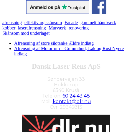
afrensning
effektiv og skånsom
Facade
gammelt håndværk
kobber
laserafrensning
Murværk
renovering
Skånsom mod underlaget
Afrensning af store silotanke
Ældre indlæg
Afrensning af Motorrum – Gummihud, Lak og Rust
Nyere
indlæg
Dansk Laser Rens ApS
Søndervejen 33
Hokkerup
6340 Kruså
Telefon:
60 24 43 48
Mail:
kontakt@dlr.nu
Cvr: 29345813