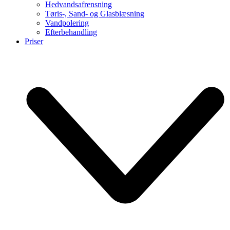
Hedvandsafrensning
Tøris-, Sand- og Glasblæsning
Vandpolering
Efterbehandling
Priser