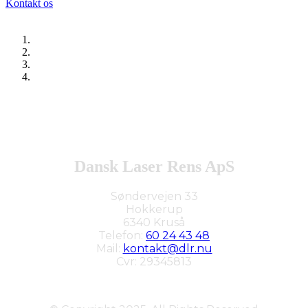
Kontakt os
Dansk Laser Rens ApS
Søndervejen 33
Hokkerup
6340 Kruså
Telefon:
60 24 43 48
Mail:
kontakt@dlr.nu
Cvr: 29345813