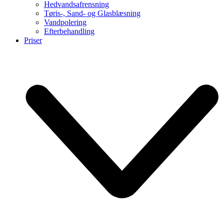
Hedvandsafrensning
Tøris-, Sand- og Glasblæsning
Vandpolering
Efterbehandling
Priser