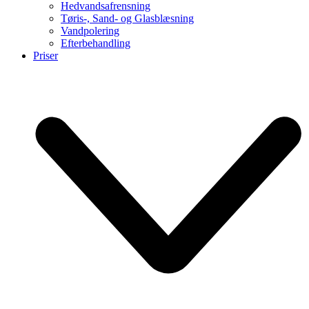
Hedvandsafrensning
Tøris-, Sand- og Glasblæsning
Vandpolering
Efterbehandling
Priser