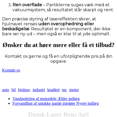
Ren overflade
– Partiklerne suges væk med et
vakuumsystem, så resultatet står skarpt og rent.
Den præcise styring af lasereffekten sikrer, at
hjulnavet renses
uden overophedning eller
beskadigelse
. Resultatet er en komponent, der ikke
bare ser ny ud – men også er klar til at yde optimalt.
Ønsker du at høre mere eller få et tilbud?
Kontakt os gerne og få en uforpligtende pris på din
opgave.
Kontakt os
auto
bil
hjulnav
industri
knallert
mc
motor
Vandpolering af motordele
Ældre indlæg
Forvandling af smukke gamle trædøre
Nyere indlæg
Dansk Laser Rens ApS