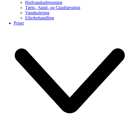
Hedvandsafrensning
Tøris-, Sand- og Glasblæsning
Vandpolering
Efterbehandling
Priser