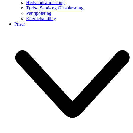
Hedvandsafrensning
Tøris-, Sand- og Glasblæsning
Vandpolering
Efterbehandling
Priser