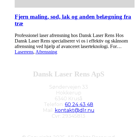
Fjern maling, sod, lak og anden belægning fra
træ
Professionel laser afrensning hos Dansk Laser Rens Hos
Dansk Laser Rens specialiserer vi os i effektiv og skånsom
afrensning ved hjælp af avanceret laserteknologi. For…
Laserrens
,
Afrensning
Dansk Laser Rens ApS
Søndervejen 33
Hokkerup
6340 Kruså
Telefon:
60 24 43 48
Mail:
kontakt@dlr.nu
Cvr: 29345813